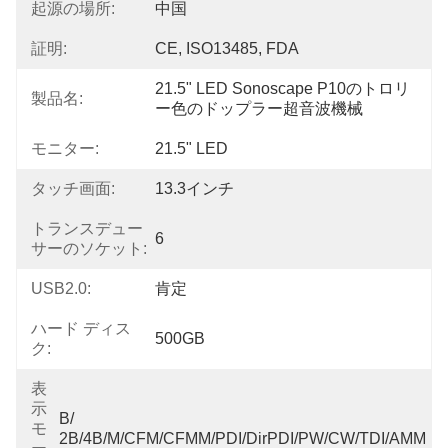
起源の場所:
中国
証明:
CE, ISO13485, FDA
21.5" LED Sonoscape P10のトロリ
製品名:
ー色のドップラー超音波機械
モニター:
21.5" LED
タッチ画面:
13.3インチ
トランスデュー
6
サーのソケット:
USB2.0:
肯定
ハード ディス
500GB
ク:
表
示
B/ 
モ
2B/4B/M/CFM/CFMM/PDI/DirPDI/PW/CW/TDI/AMM