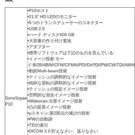
•P10ホスト
•21.5" HD LEDのモニター
•5つのトランスデューサーのコネクター
•USB 2.0
•ハード ディスク500 GB
•大容量の作り付け電池
•アダプター
•標準ソフトウェアは下記のものを含んでいる:
•イメージ投射 モー
ド:B/2B/4B/M/CFM/CFMM/PDI/DirPDI/PW/CW/TDI/AMM
•動的Multi-beam技術
•ティッシュの調和的なイメージ投射
•純粋な逆転の調和的なイメージ投射
•ティッシュの指定イメージ投射
•空間的な混合イメージ投射
SonoScpae
•Widescan:台形イメージ投射
P10
•凸の延長イメージ投射
•μスキャン:第2斑点の減少の技術
•PWの自動跡
•TEIの索引
•DICOM 3.0:貯えなさい、送りなさい