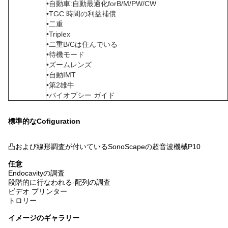
•自動車:自動最適化forB/M/PW/CW
•TGC:時間の利益補償
•二重
•Triplex
•二重B/Cは住んでいる
•待機モード
•ズームレンズ
•自動IMT
•第2雄牛
•バイオプシー ガイド
標準的なCofiguration
凸および線形調査が付いているSonoScapeの超音波機械P10
任意
Endocavityの調査
段階的に行なわれる-配列の調査
ビデオ プリンター
トロリー
イメージのギャラリー
.