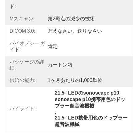
ー
ド:
Μスキャン:
第2斑点の減少の技術
DICOM 3.0:
貯えなさい、送りなさい
バイオプシー ガ
肯定
イド:
パッケージの詳
カートン箱
細:
供給の能力:
1ヶ月あたりの1,000単位
21.5" LEDのsonoscape p10
, 
sonoscape p10携帯用色のドッ
プラー超音波機械
ハイライト:
, 
21.5" LED携帯用色のドップラー
超音波機械