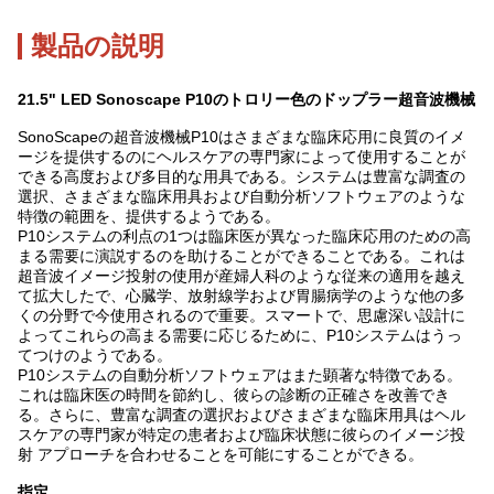
製品の説明
21.5" LED Sonoscape P10のトロリー色のドップラー超音波機械
SonoScapeの超音波機械P10はさまざまな臨床応用に良質のイメ
ージを提供するのにヘルスケアの専門家によって使用することが
できる高度および多目的な用具である。システムは豊富な調査の
選択、さまざまな臨床用具および自動分析ソフトウェアのような
特徴の範囲を、提供するようである。
P10システムの利点の1つは臨床医が異なった臨床応用のための高
まる需要に演説するのを助けることができることである。これは
超音波イメージ投射の使用が産婦人科のような従来の適用を越え
て拡大したで、心臓学、放射線学および胃腸病学のような他の多
くの分野で今使用されるので重要。スマートで、思慮深い設計に
よってこれらの高まる需要に応じるために、P10システムはうっ
てつけのようである。
P10システムの自動分析ソフトウェアはまた顕著な特徴である。
これは臨床医の時間を節約し、彼らの診断の正確さを改善でき
る。さらに、豊富な調査の選択およびさまざまな臨床用具はヘル
スケアの専門家が特定の患者および臨床状態に彼らのイメージ投
射 アプローチを合わせることを可能にすることができる。
指定