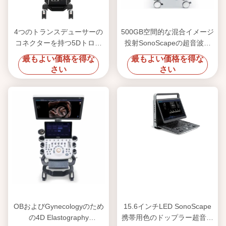
4つのトランスデューサーの
500GB空間的な混合イメージ
コネクターを持つ5Dトロリ
投射SonoScapeの超音波機
ーSonoscapeのエコー機械
械P25
最もよい価格を得な
最もよい価格を得な
P11エリート
さい
さい
OBおよびGynecologyのため
15.6インチLED SonoScape
の4D Elastography
携帯用色のドップラー超音波