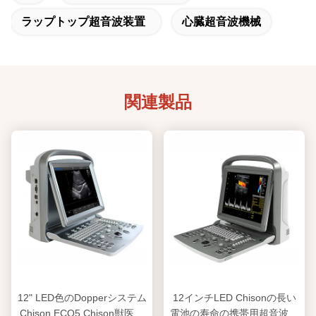
ラップトップ超音波装置
心臓超音波機械
関連製品
12" LED色のDopperシステム
12インチLED Chisonの長い
Chison ECO5 Chison獣医の
電池の寿命の携帯用超音波機