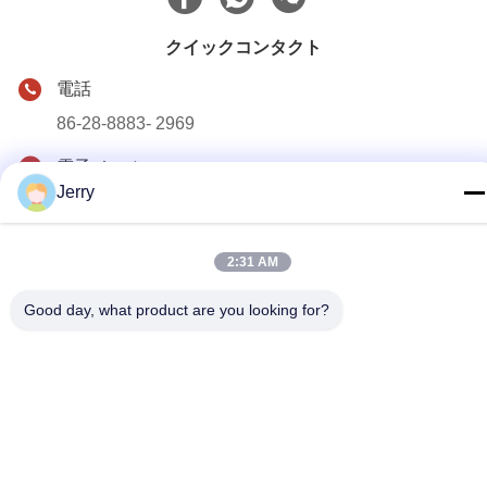
クイックコンタクト
電話
86-28-8883- 2969
電子メール
Jerry
jerry@goleadmedical.com
住所
2:31 AM
03/03/01、No.366のHupanの北の道、Tianfuの新しい地帯、
中国（四川）の自由貿易地域、成都、中国。
Good day, what product are you looking for?
プライバシー規約
|
地図
中国の良質 手持ち型の超音波の走査器 製造者。版権の© 2023-
2026 Golead Medical Group Co.,Ltd . 複製権所有。