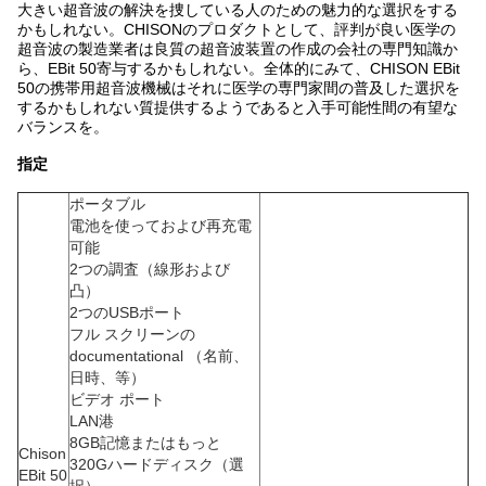
大きい超音波の解決を捜している人のための魅力的な選択をする
かもしれない。CHISONのプロダクトとして、評判が良い医学の
超音波の製造業者は良質の超音波装置の作成の会社の専門知識か
ら、EBit 50寄与するかもしれない。全体的にみて、CHISON EBit
50の携帯用超音波機械はそれに医学の専門家間の普及した選択を
するかもしれない質提供するようであると入手可能性間の有望な
バランスを。
指定
ポータブル
電池を使っておよび再充電
可能
2つの調査（線形および
凸）
2つのUSBポート
フル スクリーンの
documentational （名前、
日時、等）
ビデオ ポート
LAN港
8GB記憶またはもっと
Chison
320Gハードディスク（選
EBit 50