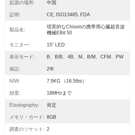
起源の場所:
中国
証明:
CE, ISO13485, FDA
現実的なChisonの携帯用心臓超音波
製品名:
機械EBit 50
モニター:
15" LED
表示モード:
B、B/B、4B、M、B/M、CFM、PW
保証:
2年
N/W:
7.5KG （16.5lbs）
頻度:
18MHzまで
Elastography:
肯定
メモリ・カード:
8GB
調査のソケット:
2