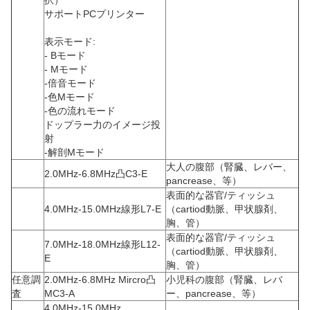
択）
サポートPCプリンター
表示モード:
- Bモード
- Mモード
-倍音モード
-色Mモード
-色の流れモード
ドップラー力のイメージ投
射
-解剖Mモード
大人の腹部（腎臓、レバー、
2.0MHz-6.8MHz凸C3-E
pancrease、等）
表面的な器官/ティッシュ
4.0MHz-15.0MHz線形L7-E
（cartiod動脈、甲状腺剤、
胸、管）
表面的な器官/ティッシュ
7.0MHz-18.0MHz線形L12-
（cartiod動脈、甲状腺剤、
E
胸、管）
任意調
2.0MHz-6.8MHz Mircro凸
小児科の腹部（腎臓、レバ
査
MC3-A
ー、pancrease、等）
4.0MHz-15.0MHz