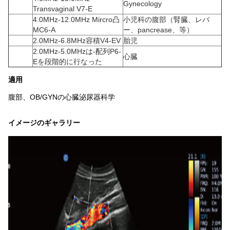
Gynecology
Transvaginal V7-E
4.0MHz-12.0MHz Mircro凸
小児科の腹部（腎臓、レバ
MC6-A
ー、pancrease、等）
2.0MHz-6.8MHz容積V4-EV
胎児
2.0MHz-5.0MHzは-配列P6-
心臓
Eを段階的に行なった
適用
腹部、OB/GYNの心臓泌尿器科学
イメージのギャラリー