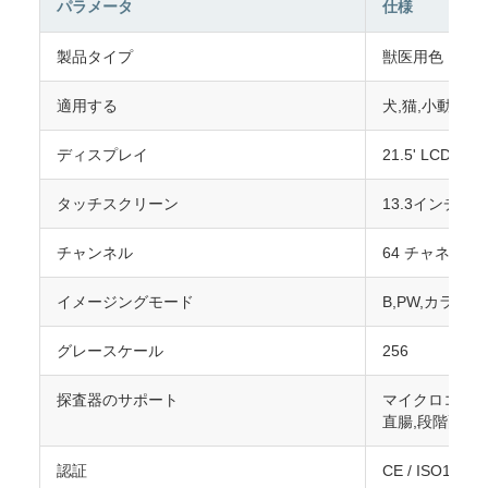
パラメータ
仕様
製品タイプ
獣医用色ドッ
適用する
犬,猫,小動物 
ディスプレイ
21.5' LCD
タッチスクリーン
13.3インチ
チャンネル
64 チャネル
イメージングモード
B,PW,カラード
グレースケール
256
探査器のサポート
マイクロコンベ
直腸,段階配列
認証
CE / ISO13485