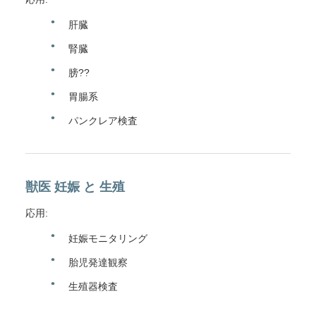
肝臓
腎臓
膀??
胃腸系
パンクレア検査
獣医 妊娠 と 生殖
応用:
妊娠モニタリング
胎児発達観察
生殖器検査