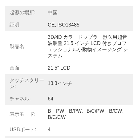
起源の場所:
中国
証明:
CE, ISO13485
3D/4D カラードップラー獣医用超音
波装置 21.5 インチ LCD 付きプロフ
製品名:
ェッショナル小動物イメージング シ
ステム
画面:
21.5" LCD
タッチスクリー
13.3インチ
ン:
チャネル:
64
B、PW、B/PW、B/C/PW、B/CW、
表示モード:
B/C/CW
USBポート:
4