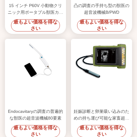
15 インチ P60V 小動物クリ
凸の調査の手持ち型の獣医の
ニック用ポータブル獣医カラ
超音波機械B/PWD
ードップラー超音波システム
最もよい価格を得な
最もよい価格を得な
さい
さい
Endocavitaryの調査の普遍的
妊娠診断と卵巣吸い込みのた
な獣医の超音波機械80要素
めの持ち運び可能な家畜超音
波機器
最もよい価格を得な
最もよい価格を得な
さい
さい