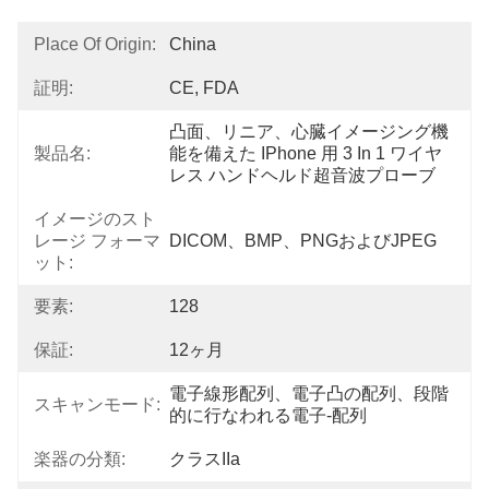
Place Of Origin:
China
証明:
CE, FDA
凸面、リニア、心臓イメージング機
製品名:
能を備えた IPhone 用 3 In 1 ワイヤ
レス ハンドヘルド超音波プローブ
イメージのスト
レージ フォーマ
DICOM、BMP、PNGおよびJPEG
ット:
要素:
128
保証:
12ヶ月
電子線形配列、電子凸の配列、段階
スキャンモード:
的に行なわれる電子-配列
楽器の分類:
クラスIIa