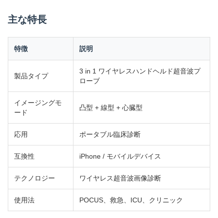
主な特長
特徴
説明
3 in 1 ワイヤレスハンドヘルド超音波プ
製品タイプ
ローブ
イメージングモ
凸型 + 線型 + 心臓型
ード
応用
ポータブル臨床診断
互換性
iPhone / モバイルデバイス
テクノロジー
ワイヤレス超音波画像診断
使用法
POCUS、救急、ICU、クリニック