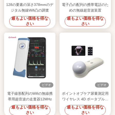
128の要素の深さ378mmのデ
電子凸の配列の携帯電話のた
ジタル無線Wifi凸の調査
めの無線超音波装置
最もよい価格を得な
最もよい価格を得な
さい
さい
ビデオ
ビデオ
電子線形配列のWifiの無線携
ポイントオブケア尿量測定用
帯用超音波の走査器12MHz
ワイヤレス 4D ポータブル膀
胱スキャナ
最もよい価格を得な
最もよい価格を得な
さい
さい