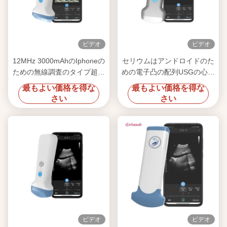
ビデオ
ビデオ
12MHz 3000mAhのIphoneの
セリウムはアンドロイドのた
ための無線調査のタイプ超音
めの電子凸の配列USGの心臓
波の走査器
調査の超音波を承認した
最もよい価格を得な
最もよい価格を得な
さい
さい
ビデオ
ビデオ