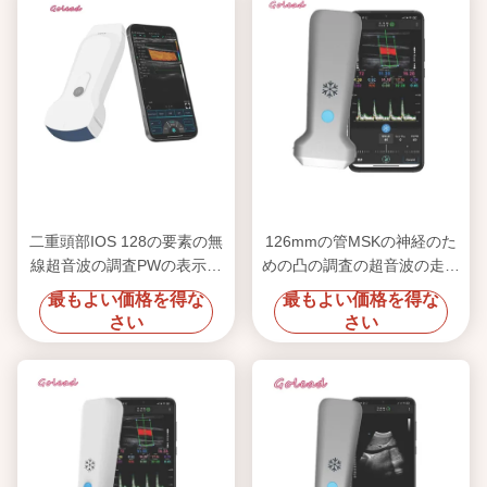
二重頭部IOS 128の要素の無
126mmの管MSKの神経のた
線超音波の調査PWの表示モ
めの凸の調査の超音波の走査
ード
器
最もよい価格を得な
最もよい価格を得な
さい
さい