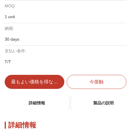
MOQ:
1 unit
納期:
30 days
支払い条件:
T/T
最もよい価格を得なさい
今接触
詳細情報
製品の説明
詳細情報