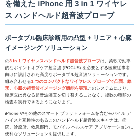
を備えた iPhone 用 3 in 1 ワイヤレ
ス ハンドヘルド超音波プローブ
ポータブル臨床診断用の凸型 + リニア + 心臓
イメージング ソリューション
の
3 in 1 ワイヤレスハンドヘルド超音波プローブ
は、柔軟で効率
的なポイントオブケア超音波 (POCUS) を必要とする医療従事者
向けに設計された高度なポータブル超音波ソリューションです。
組み合わせる
1 つのコンパクトなワイヤレス プローブで凸面、線
形、心臓の超音波イメージング機能を実現
このシステムにより、
臨床医は異なる超音波装置を切り替えることなく、複数の種類の
検査を実行できるようになります。
iPhone やその他のスマート プラットフォームを含むモバイル デ
バイスと互換性のあるこのハンドヘルド超音波スキャナは、病
院、診療所、救急部門、モバイル ヘルスケア アプリケーションに
便利なソリューションを提供します。