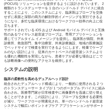
(POCUS) ソリューションを提供するように設計されています。 2
種類のトランスデューサーを 1 台のハンドヘルド デバイスに統合
することにより、このシステムにより、臨床医はプローブを交換
せずに表面と深部の両方の解剖学的イメージングを実行できるよ
うになり、多忙な臨床環境におけるワークフロー効率の向上に役
立ちます。
サポートされている iOS および Android モバイル デバイスと互換
性のあるワイヤレス超音波プローブは、専用アプリケーションを
通じてリアルタイム イメージングを提供し、臨床医が病院、外来
診療所、救急部門、集中治療室、外来診療施設、地域の医療施設
でベッドサイドで検査を実行できるようにします。軽量でケーブ
ルのない設計により、従来のカートベースの超音波システムより
も優れた機動性を実現しながら、患者ケアが必要な場合はどこで
も診断画像への便利なアクセスを維持します。
システムの説明
臨床の柔軟性を高めるデュアルヘッド設計
統合されたデュアルヘッド構成により、一般的に使用される 2 つ
のトランスデューサー タイプが 1 つのポータブル デバイスに組み
合わされ、医療専門家が日常検査中に画像要件を迅速に切り替え
ることができます。この設計により、プローブを交換する必要性
が減り、ワークフローが簡素化され、単一のハンドヘルド超音波
システムで幅広いポイントオブケア アプリケーションがサポート