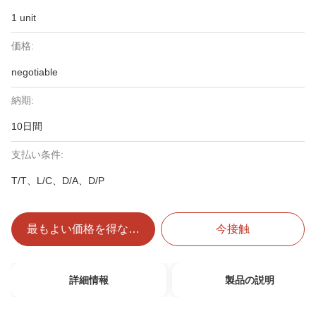
1 unit
価格:
negotiable
納期:
10日間
支払い条件:
T/T、L/C、D/A、D/P
最もよい価格を得なさい
今接触
詳細情報
製品の説明