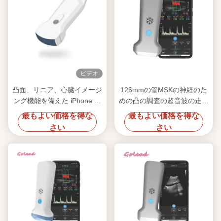
ビデオ
凸面、リニア、心臓イメージ
126mmの管MSKの神経のた
ング機能を備えた iPhone 用
めの凸の調査の超音波の走査
3 in 1 ワイヤレス ハンドヘル
器
最もよい価格を得な
最もよい価格を得な
ド超音波プローブ
さい
さい