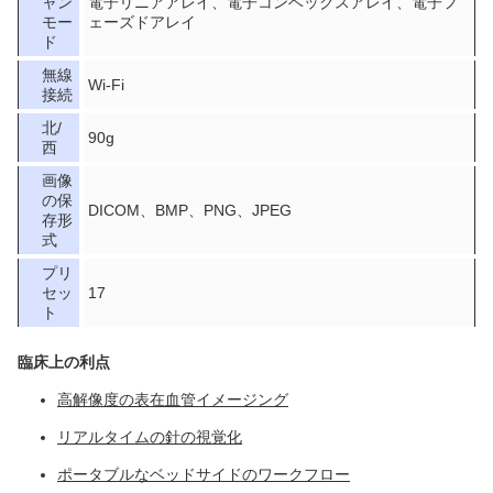
ャン
電子リニアアレイ、電子コンベックスアレイ、電子フ
モー
ェーズドアレイ
ド
無線
Wi-Fi
接続
北/
90g
西
画像
の保
DICOM、BMP、PNG、JPEG
存形
式
プリ
セッ
17
ト
臨床上の利点
高解像度の表在血管イメージング
リアルタイムの針の視覚化
ポータブルなベッドサイドのワークフロー