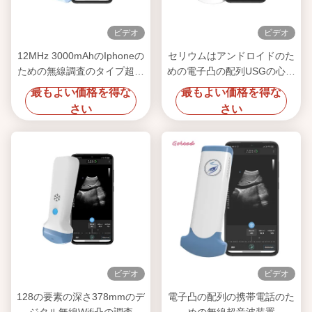
ビデオ
ビデオ
12MHz 3000mAhのIphoneの
セリウムはアンドロイドのた
ための無線調査のタイプ超音
めの電子凸の配列USGの心臓
波の走査器
調査の超音波を承認した
最もよい価格を得な
最もよい価格を得な
さい
さい
ビデオ
ビデオ
128の要素の深さ378mmのデ
電子凸の配列の携帯電話のた