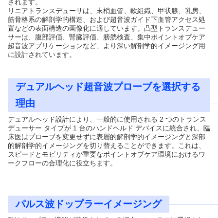
されます。
リニアトランスデューサは、末梢血管、軟組織、甲状腺、乳房、
筋骨格系の解剖学的構造、および超音波ガイド下血管アクセス処
置などの表面構造の画像化に適しています。凸型トランスデュー
サーは、腹部評価、腎臓評価、膀胱検査、集中ポイントオブケア
超音波アプリケーションなど、より深い解剖学的イメージング用
に設計されています。
デュアルヘッド超音波プローブを選択する
理由
デュアルヘッド設計により、一般的に使用される 2 つのトランス
デューサー タイプが 1 台のハンドヘルド デバイスに統合され、臨
床医はプローブを変更せずに表層的解剖学的イメージングと深部
的解剖学的イメージングを切り替えることができます。これは、
スピードとモビリティが重要なポイントオブケア環境におけるワ
ークフローの合理化に役立ちます。
パルス波ドップラーイメージング