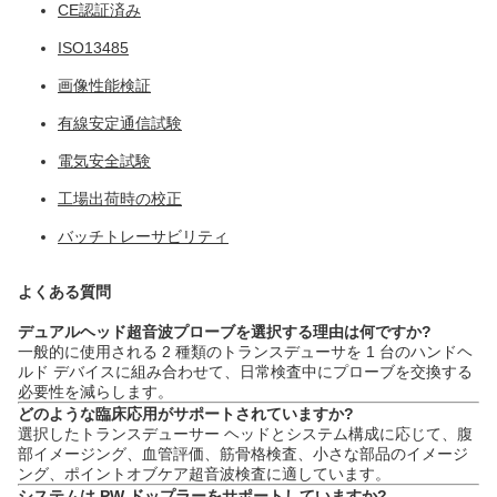
CE認証済み
ISO13485
画像性能検証
有線安定通信試験
電気安全試験
工場出荷時の校正
バッチトレーサビリティ
よくある質問
デュアルヘッド超音波プローブを選択する理由は何ですか?
一般的に使用される 2 種類のトランスデューサを 1 台のハンドヘ
ルド デバイスに組み合わせて、日常検査中にプローブを交換する
必要性を減らします。
どのような臨床応用がサポートされていますか?
選択したトランスデューサー ヘッドとシステム構成に応じて、腹
部イメージング、血管評価、筋骨格検査、小さな部品のイメージ
ング、ポイントオブケア超音波検査に適しています。
システムは PW ドップラーをサポートしていますか?