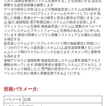
ており,医療従事者がシステムを操作することを容易にする.設定を
調整する超音波画像を解釈します
データの保存と共有:ほとんどの無線超音波システムは内蔵保存ま
たはクラウドベースのプラットフォームをサポートしています.取
得した画像と患者のデータの保管と安全な配布を可能にするこれ
は,協力,遠隔相談,電子医療記録システムとの統合を促進します.
プラットフォーム互換性:無線超音波システムは,複数のオペレーテ
ィングシステムとプラットフォームと互換性があるように作られ
ています.既存の医療インフラと画像ソフトウェアとの優れた統合
を保証する.
超音波システムとディスプレイデバイス間の無線通信と同様にい
くつかのワイヤレス超音波システムには,超音波探査機と主システ
ムユニット間のワイヤレスリンクがあります.スキャン中に柔軟性
を高めます.
遠隔アクセスと遠隔医療:無線超音波システムは通常遠隔アクセス
機能を持っています.医療従事者が遠隔でシステムにアクセスし,リ
アルタイムで相談したり,専門家の意見やテレメディシンアプリケ
ーションのために他者と画像交換できるようにする.
技術パラメータ:
パラメータ
記述