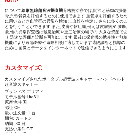
について
線形無線超音波探査機
骨格筋治療では,関節と筋肉の損傷,
骨折,軟骨炎を評価するために使用できます.血管系を評価するため
に用いるとき血管壁の異常を検知し,血栓を特定し,さらに多くのこ
とを行うことができます.また,皮膚や軟組織,例えば皮膚病変,腫瘍,
囊,他の異常探査機は緊急治療や重症治療の場での 大きな資産であ
り 迅速な評価と診断を可能にします 最後に探査機の携帯性と無線
機能により遠隔医療や遠隔相談に適しています遠隔診断と指導の
ために 画像とデータをインターネットで送信できるようにします
カスタマイズ:
カスタマイズされたポータブル超音波スキャナー - ハンドヘルド
超音波スキャナー
ブランド名:ゴリアド
モデル番号:Lite31L
原産地:中国
認証:CE
最小注文量: 1 台
梱包: カートン
納期: 30 日
支払い条件:T/T