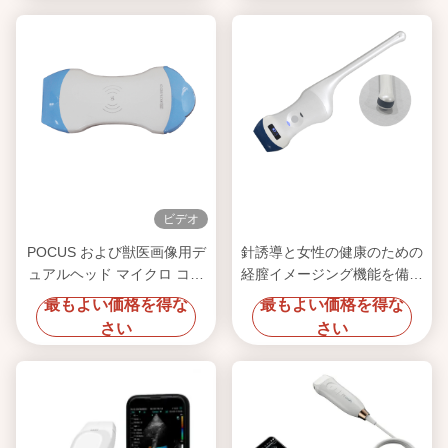
ビデオ
POCUS および獣医画像用デ
針誘導と女性の健康のための
ュアルヘッド マイクロ コン
経膣イメージング機能を備え
ベックス & リニア トランス
た 128 素子ワイヤレス リニ
最もよい価格を得な
最もよい価格を得な
デューサーを備えた 128 素
ア超音波プローブ
さい
さい
子ワイヤレス ハンドヘルド
超音波プローブ