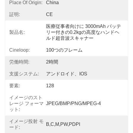
Place Of Origin:
China
証明:
CE
医療従事者向けに 3000mAh バッテ
製品名:
リー付きの0.2kgの高度なハンドヘ
ルド超音波スキャナー
Cineloop:
100つのフレーム
労働時間:
2時間
支援システム:
アンドロイド、IOS
要素:
128
イメージのスト
レージ フォーマ
JPEG/BMP/PNG/MPEG-4
ット:
イメージ投射 モ
B,C,M,PW,PDPI
ード: