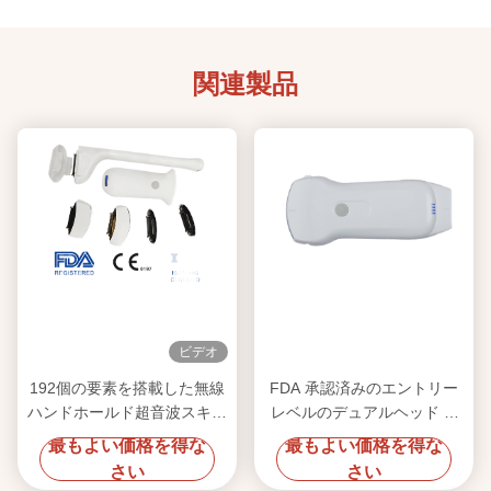
関連製品
ビデオ
192個の要素を搭載した無線
FDA 承認済みのエントリー
ハンドホールド超音波スキャ
レベルのデュアルヘッド 3-
ナー 交換可能な探査機付き
in-1 ワイヤレス超音波プロー
最もよい価格を得な
最もよい価格を得な
のポータブルPOCUSシステ
ブ
さい
さい
ム