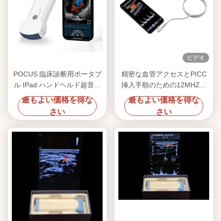
ビデオ
POCUS 臨床診断用ポータブ
精密な血管アクセスとPICC
ル IPad ハンドヘルド超音波
挿入手順のための12MHZ高
スキャナー
周波線形探査機を持つハンド
最もよい価格を得な
最もよい価格を得な
ヘルド超音波スキャナー
さい
さい