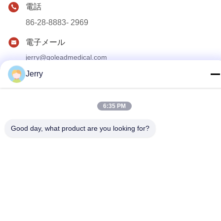
電話
86-28-8883- 2969
電子メール
jerry@goleadmedical.com
Jerry
住所
03/03/01、No.366のHupanの北の道、Tianfuの新しい地帯、
中国（四川）の自由貿易地域、成都、中国。
6:35 PM
Good day, what product are you looking for?
プライバシー規約
|
地図
中国の良質 手持ち型の超音波の走査器 製造者。版権の© 2023-
2026 Golead Medical Group Co.,Ltd . 複製権所有。