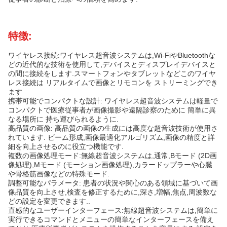
特徴:
ワイヤレス接続:ワイヤレス超音波システムは,Wi-FiやBluetoothな
どの近代的な技術を使用して,デバイスとディスプレイデバイスと
の間に接続をします.スマートフォンやタブレットなどこのワイヤ
レス接続は リアルタイムで画像とリモコンを ストリーミングでき
ます
携帯可能でコンパクトな設計: ワイヤレス超音波システムは軽量で
コンパクトで医療従事者が画像撮影や遠隔診察のために 簡単に異
なる場所に 持ち運びられるように.
高品質の画像: 高品質の画像の生成には高度な超音波技術が使用さ
れています. ビーム形成,画像最適化アルゴリズム,画像の精度と詳
細を向上させるのに役立つ機能です.
複数の画像処理モード:無線超音波システムは,通常,Bモード (2D画
像処理),Mモード (モーション画像処理),カラードップラーや心臓
や骨格筋画像などの特殊モード.
調整可能なパラメータ: 患者の状況や関心のある領域に基づいて画
像品質を向上させ,検査を修正するために,深さ,増幅,焦点,周波数な
どの設定を変更できます..
直感的なユーザーインターフェース:無線超音波システムは,簡単に
実行できるコマンドとメニューの簡単なインターフェースを備え