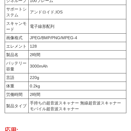
シネループ
100フレーム
サポートシ
アンドロイド,IOS
ステム
スキャンモ
電子線形配列
ード
画像格式
JPEG/BMP/PNG/MPEG-4
エレメント
128
製品名
2時間
バッテリー
3000mAh
容量
言語
220g
体重
0.2kg
労働時間
2時間
手持ちの超音波スキャナー 無線超音波スキャナー
製品タイプ
モバイル超音波スキャナー
応用: