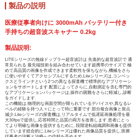
製品の説明
医療従事者向けに 3000mAh バッテリー付き
手持ちの超音波スキャナー 0.2kg
製品説明:
LITEシリーズの無線ドップラー超音波計は 先進的な超音波計で 通
常見られる 最先端技術を組み合わせています超携帯のサイズで 極
めて高品質の画像を作成できます柔軟性を保ちながら,機械をさら
に使いやすくてアクセシブルにするため,Liteシリーズは,コンベッ
クスとラインナという2つの異なる探査機で標準的なアプリケーシ
ョンをサポートします.配置によってさらに,自動測定を含む専門的
なアプリケーションパッケージは,操作の困難をさらに軽減し,診断
をガイドします.
この機能は,物理的な画面空間が限られているデバイスや,異なるレ
ベルの経験を持つ人々にとって特に重要です.部分複合画像と斑点
減少,Liteシリーズの探査機は,リアルタイムで低遅延画像処理を最
大30fpsで提供し,応答時間と品質の両方を改善します.患者にとっ
てより明確な画像を提供するために, 段階逆転組織調和画像も提供
しています総合的に,Liteシリーズは優れた画像品質を提供し,医療
従事者の診断と治療への信頼を高めます.