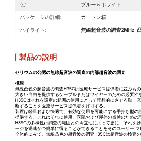
色:
ブルー＆ホワイト
パッケージの詳細:
カートン箱
ハイライト:
無線超音波の調査2MHz
, 
製品の説明
セリウムの公認の無線超音波の調査の内部超音波の調査
概観
無線凸色の超音波の調査H35Cは医療サービス提供者に並ぶも
大きい自由を提供するケーブルまたはワイヤーのための必要性
H35Cはそれを設定の範囲の使用にとって理想的にさせる単一
断することを医療サービス提供者を許可する。
装置は軽量および快適で、有効な使用を可能にする手持ち型の
提供する。これはそれに使用、医院および屋外の点検のための
H35Cの多様性は調査の範囲との両立性によって更に、それを
ージを迅速かつ簡単に得ることができることをそのユーザー フ
全体的にみて、無線凸色の超音波の調査H35Cは超音波の検査