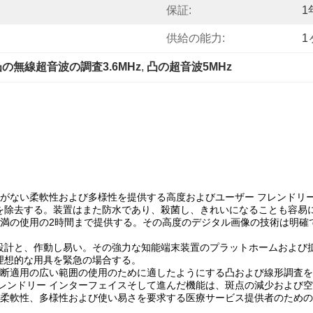
保証:
1
供給の能力:
1
凸の無線超音波の調査3.6MHz
, 
凸の超音波5MHz
のがない柔軟性および多様性を提供する高度およびユーザー フレンドリ
を除去する。装置はまた防水であり、殺菌し、きれいになることも容易
充満の使用の2時間まで提供する。その高度のデジタル画像の技術は明
設計と、作動し易い。その強力な知能端末装置のプラットホームおよび
理想的な用具を緊急の場合する。
診断適用の広い範囲の使用のために適したようにする凸および線形調査
レンドリー インターフェイスそして進んだ機能は、斑点の減少および
の柔軟性、多様性および使い易さを要求する医療サービス提供者のため