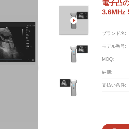
電子凸の
3.6MHz
ブランド名:
モデル番号:
MOQ:
納期:
支払い条件: