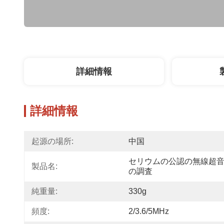
詳細情報
詳細情報
起源の場所:
中国
セリウムの公認の無線超
製品名:
の調査
純重量:
330g
頻度:
2/3.6/5MHz