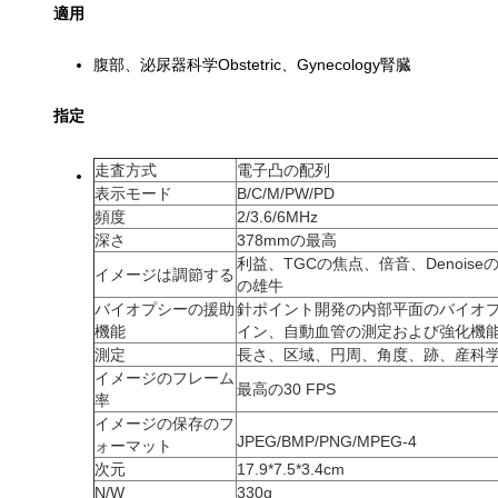
適用
腹部、泌尿器科学Obstetric、Gynecology腎臓
指定
走査方式
電子凸の配列
表示モード
B/C/M/PW/PD
頻度
2/3.6/6MHz
深さ
378mmの最高
利益、TGCの焦点、倍音、Denois
イメージは調節する
の雄牛
バイオプシーの援助
針ポイント開発の内部平面のバイオプ
機能
イン、自動血管の測定および強化機
測定
長さ、区域、円周、角度、跡、産科
イメージのフレーム
最高の30 FPS
率
イメージの保存のフ
JPEG/BMP/PNG/MPEG-4
ォーマット
次元
17.9*7.5*3.4cm
N/W
330g