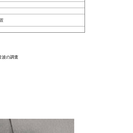
置
超音波の調査