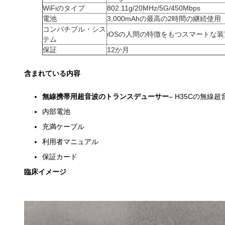
WiFiのタイプ
802.11g/20MHz/5G/450Mbps
電池
3,000mAhの最高の2時間の継続使用
コンパチブル・シス
iOSの人間の特徴をもつスマートな装
テム
保証
12か月
含まれている内容
無線携帯用超音波のトランスデューサー
– H35Cの無線
内部電池
充満ケーブル
利用者マニュアル
保証カード
臨床イメージ