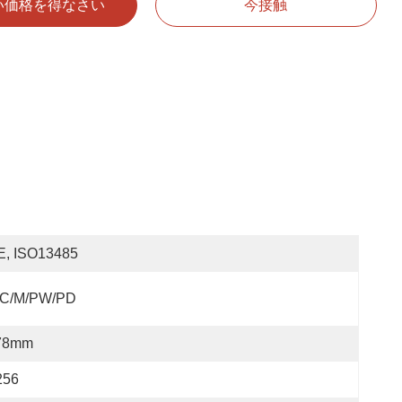
い価格を得なさい
今接触
E, ISO13485
/C/M/PW/PD
78mm
256